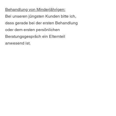
Behandlung von Minderjährigen:
Bei unseren jüngsten Kunden bitte ich,
dass gerade bei der ersten Behandlung
oder dem ersten
persönlichen
Beratungsgespräch ein Elternteil
anwesend ist.
Gutscheine:
Unsere Gutscheine sind übertragbar
und gegen jede Behandlung im
Kosmetikbereich und
Pflegeproduktbereich einzulösen. Sie
können auch mehrere Gutscheine
sammeln und gemeinsam eintauschen,
splitten oder dazu bezahlen.
Der
Gutschein kann nicht von mir bei